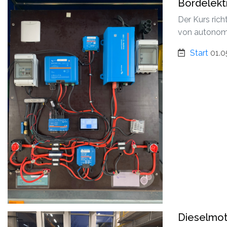
Bordelekt
Der Kurs ric
von autonome
Start
01.0
Dieselmot