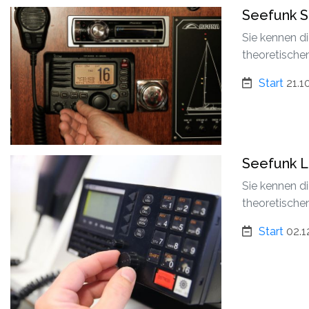
Seefunk 
Sie kennen d
theoretische
Start
21.1
Seefunk 
Sie kennen d
theoretische
Start
02.1