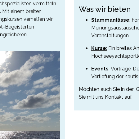
hspezialisten vermitteln
Was wir bieten
 Mit einem breiten
gskursen verhelfen wir
Stammanlässe
:
För
ot-Begeisterten
Meinungsaustausche
angreicheren
Veranstaltungen
Kurse
:
Ein breites A
Hochseeyachtsportl
Events
:
Vorträge, De
Vertiefung der nauti
Möchten auch Sie in den 
Sie mit uns
Kontakt
auf.